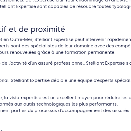
essionnels. De l’expertise d’un four endommagé à l’analyse f
Stelliant Expertise sont capables de résoudre toutes typologie
if et
de proximité
t en Outre-Mer, Stelliant Expertise peut intervenir rapidement 
xperts sont des spécialistes de leur domaine avec des compé
ujours renouvelées grâce à une formation permanente.
é de l’activité d’un assuré professionnel, Stelliant Expertise 
tional, Stelliant Expertise déploie une équipe d’experts spéc
ée, la visio-expertise est un excellent moyen pour réduire les 
nt formés aux outils technologiques les plus performants.
ment parties du processus d’accompagnement des assurés 