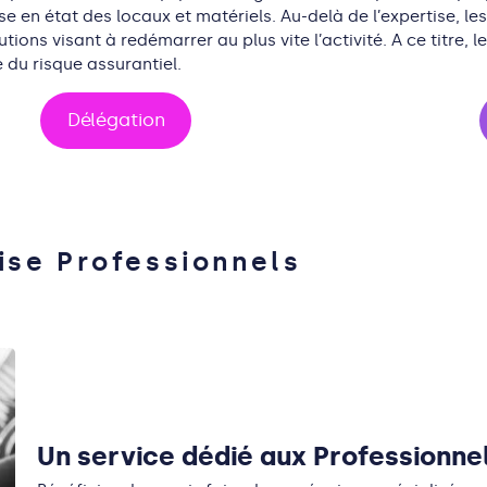
ise en
état
des locaux et
matériels.
A
u-delà de l’expertise, le
utions visant
à
redémarrer
au plus vite
l’activité.
A ce
titre
, l
e
e du risque assurantiel
.
Délégation
tise Professionnels
Un service dédié aux Professionne