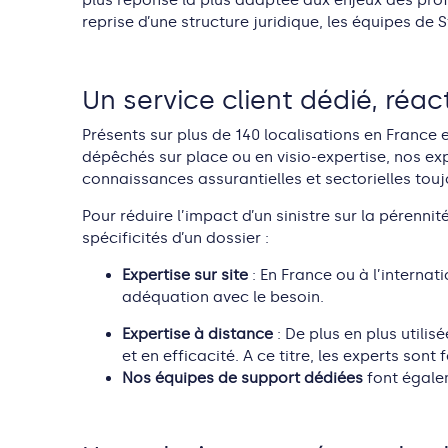
plus réponse la plus adaptée aux enjeux des prof
reprise d’une structure juridique, les équipes de 
Un service client
dédié
,
réact
Présents sur plus de 140 localisations en France e
dépêchés sur place ou en visio-expertise, nos e
connaissances assurantielles et sectorielles to
Pour réduire l’impact d’un sinistre sur la pérennit
spécificités d’un dossier :
Expertise sur site
: En France ou à l’interna
adéquation avec le besoin.
Expertise à distance
: De plus en plus utilis
et en efficacité. A ce titre, les experts so
Nos équipes de support dédiées
font égale