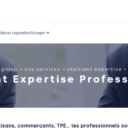
Nous rejoindre
Groupe
)
group
>
nos services
>
stelliant expertise
>
nt Expertise Profes
rtisans, commerçants, TPE… les professionnels s