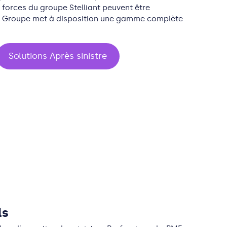
s forces du
g
roupe
Stelliant
peuvent être
 Grou
pe
met à disposition
une gamme complète
Solutions Après sinistre
ls