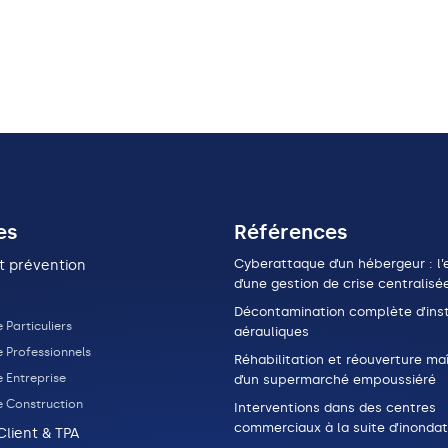
es
Références
Cyberattaque d’un hébergeur : l’e
t prévention
d’une gestion de crise centralisé
Décontamination complète d’inst
 Particuliers
aérauliques
e Professionnels
Réhabilitation et réouverture maî
 Entreprise
d’un supermarché empoussiéré
e Construction
Interventions dans des centres
commerciaux à la suite d’inondat
Client & TPA