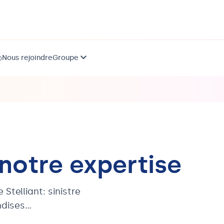
Nous rejoindre
Groupe
)
 notre expertise
telliant: sinistre
ndises…