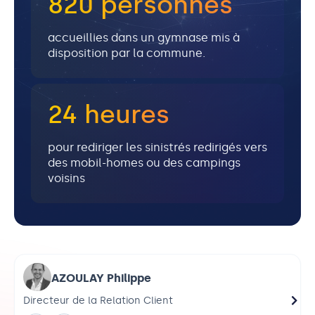
820 personnes
accueillies dans un gymnase mis à
disposition par la commune.
24 heures
pour rediriger les sinistrés redirigés vers
des mobil-homes ou des campings
voisins
AZOULAY Philippe
Directeur de la Relation Client
Dire