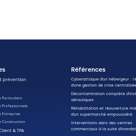
es
Références
Cyberattaque d’un hébergeur : l’e
t prévention
d’une gestion de crise centralisé
Décontamination complète d’inst
 Particuliers
aérauliques
e Professionnels
Réhabilitation et réouverture maî
 Entreprise
d’un supermarché empoussiéré
e Construction
Interventions dans des centres
commerciaux à la suite d’inondat
Client & TPA