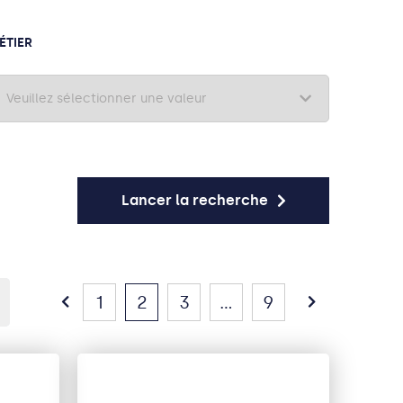
ÉTIER
Lancer la recherche
1
2
3
...
9