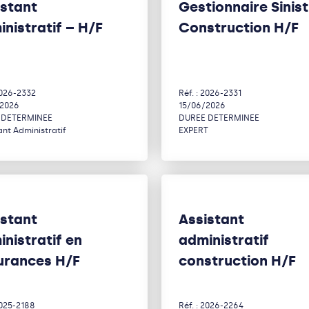
istant
Gestionnaire Sinis
nistratif – H/F
Construction H/F
2026-2332
Réf. : 2026-2331
/2026
15/06/2026
 DETERMINEE
DUREE DETERMINEE
ant Administratif
EXPERT
istant
Assistant
nistratif en
administratif
urances H/F
construction H/F
2025-2188
Réf. : 2026-2264