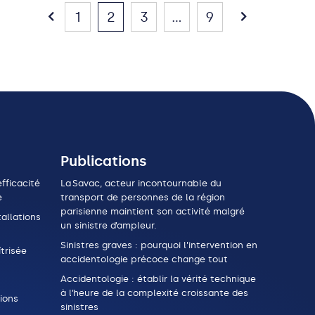
1
2
3
...
9
Publications
fficacité
La Savac, acteur incontournable du
e
transport de personnes de la région
parisienne maintient son activité malgré
allations
un sinistre d’ampleur.
Sinistres graves : pourquoi l’intervention en
trisée
accidentologie précoce change tout
Accidentologie : établir la vérité technique
à l’heure de la complexité croissante des
ions
sinistres