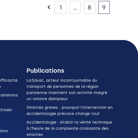
1
...
8
9
Publications
fficacité
La Savac, acteur incontournable du
e
transport de personnes de la région
parisienne maintient son activité malgré
allations
un sinistre d’ampleur.
Sinistres graves : pourquoi l’intervention en
trisée
accidentologie précoce change tout
Accidentologie : établir la vérité technique
à l’heure de la complexité croissante des
ions
sinistres