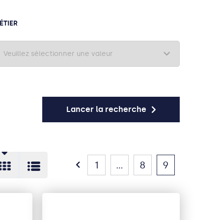
ÉTIER
Lancer la recherche
1
...
8
9