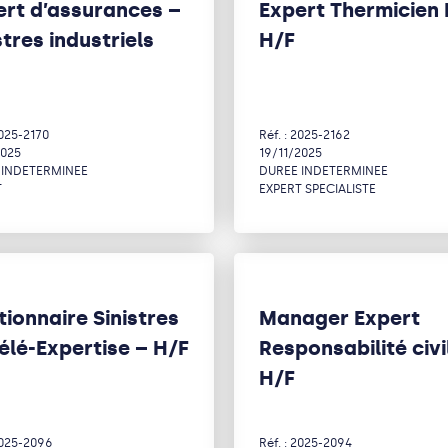
ert d’assurances –
Expert Thermicien
stres industriels
H/F
2025-2170
Réf. : 2025-2162
2025
19/11/2025
 INDETERMINEE
DUREE INDETERMINEE
T
EXPERT SPECIALISTE
ionnaire Sinistres
Manager Expert
élé-Expertise – H/F
Responsabilité civi
H/F
 2025-2096
Réf. : 2025-2094