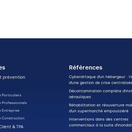
es
Références
Cyberattaque d’un hébergeur : l’e
t prévention
d’une gestion de crise centralisé
Décontamination complète d’inst
 Particuliers
aérauliques
e Professionnels
Réhabilitation et réouverture maî
 Entreprise
d’un supermarché empoussiéré
e Construction
Interventions dans des centres
commerciaux à la suite d’inondat
Client & TPA