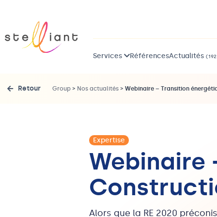
Services
Références
Actualités
(192
Retour
Group
>
Nos actualités
>
Webinaire – Transition énergéti
Expertise
Webinaire 
Construct
Alors que la RE 2020 préconise