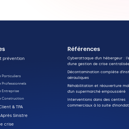
es
Références
Cyberattaque d’un hébergeur : l’e
t prévention
d’une gestion de crise centralisé
Décontamination complète d’inst
 Particuliers
aérauliques
e Professionnels
Réhabilitation et réouverture maî
 Entreprise
d’un supermarché empoussiéré
e Construction
Interventions dans des centres
commerciaux à la suite d’inondat
Client & TPA
 Après Sinistre
e crise