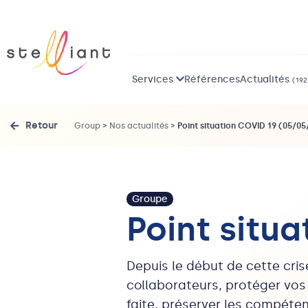
Services
Références
Actualités
(192
Retour
Group
>
Nos actualités
>
Point situation COVID 19 (05/0
Groupe
Point situ
Depuis le début de cette cris
collaborateurs, protéger vos
faite, préserver les compétenc