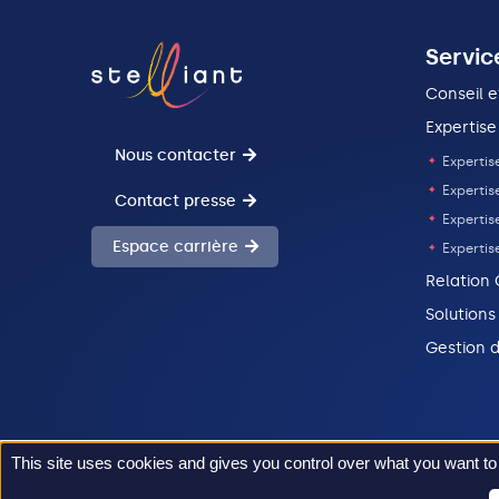
en
Client
en
Client
en
charge
charge
charge
Servic
des
des
des
Solutions
Solutions
Solutions
Conseil e
Expertise
Nous contacter
Expertise
Expertis
Contact presse
Expertise
Espace carrière
Expertis
Relation 
Solutions
Gestion d
This site uses cookies and gives you control over what you want to
Politique de 