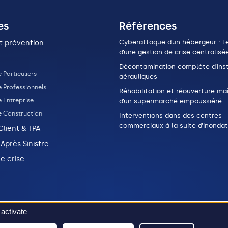
es
Références
Cyberattaque d’un hébergeur : l’e
t prévention
d’une gestion de crise centralisé
Décontamination complète d’inst
 Particuliers
aérauliques
e Professionnels
Réhabilitation et réouverture maî
 Entreprise
d’un supermarché empoussiéré
e Construction
Interventions dans des centres
commerciaux à la suite d’inondat
Client & TPA
 Après Sinistre
e crise
 activate
gestion de vos données
Mentions légales
Plan du site
20