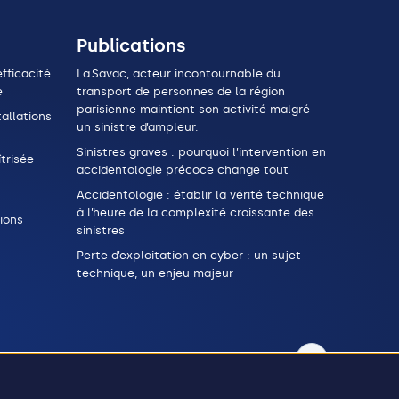
Publications
fficacité
La Savac, acteur incontournable du
e
transport de personnes de la région
parisienne maintient son activité malgré
allations
un sinistre d’ampleur.
Sinistres graves : pourquoi l’intervention en
trisée
accidentologie précoce change tout
Accidentologie : établir la vérité technique
à l’heure de la complexité croissante des
ions
sinistres
Perte d’exploitation en cyber : un sujet
technique, un enjeu majeur
26 © Stelliant