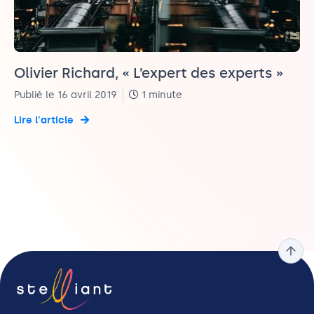
Olivier Richard, « L’expert des experts »
Publié le 16 avril 2019
1 minute
Lire l'article
BOUFFARD
CEYRAL
BRON
BOUFFARD
CEYRAL
BRON
BOUFFARD
Benjamin
Eric
Vincent
Benjamin
Eric
Vincent
Benjamin
Président
Directeur
Directeur
Président
Directeur
Directeur
Président
Systèmes
Administratif
Systèmes
Administratif
d’Information
&
d’Information
&
Finances
Finances