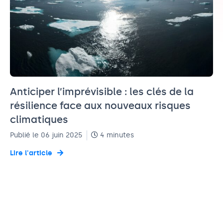
Anticiper l’imprévisible : les clés de la
résilience face aux nouveaux risques
climatiques
Publié le 06 juin 2025
4 minutes
Lire l'article
THUILLIER
Duplessy
BRON
THUILLIER
Duplessy
BRON
THUILLIER
Sheinoor
Olivier
Vincent
Sheinoor
Olivier
Vincent
Sheinoor
Directrice
Directeur
Directeur
Directrice
Directeur
Directeur
Directrice
Juridique
Marketing
Administratif
Juridique
Marketing
Administratif
Juridique
&
&
&
&
&
&
&