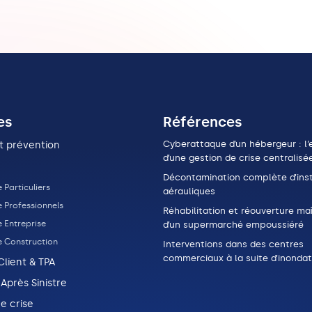
es
Références
Cyberattaque d’un hébergeur : l’e
t prévention
d’une gestion de crise centralisé
Décontamination complète d’inst
 Particuliers
aérauliques
e Professionnels
Réhabilitation et réouverture maî
 Entreprise
d’un supermarché empoussiéré
e Construction
Interventions dans des centres
commerciaux à la suite d’inondat
Client & TPA
 Après Sinistre
e crise