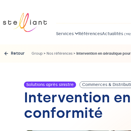
Services
Références
Actualités
(192
Retour
Group
>
Nos références
>
Intervention en aéraulique pou
Solutions après sinistre
Commerces & Distribut
Intervention e
conformité