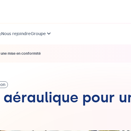
Nous rejoindre
Groupe
)
r une mise en conformité
ion
n aéraulique pour u