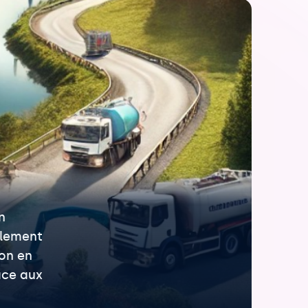
n
ulement
ion en
face aux