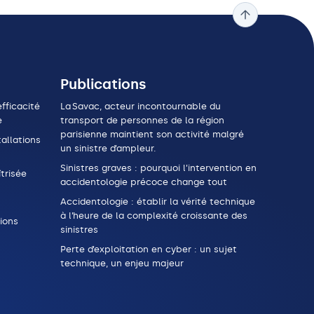
Publications
fficacité
La Savac, acteur incontournable du
e
transport de personnes de la région
parisienne maintient son activité malgré
allations
un sinistre d’ampleur.
Sinistres graves : pourquoi l’intervention en
trisée
accidentologie précoce change tout
Accidentologie : établir la vérité technique
à l’heure de la complexité croissante des
ions
sinistres
Perte d’exploitation en cyber : un sujet
technique, un enjeu majeur