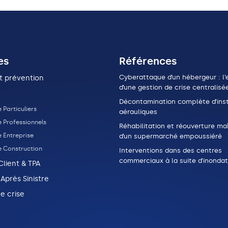
es
Références
Cyberattaque d’un hébergeur : l’e
t prévention
d’une gestion de crise centralisé
Décontamination complète d’inst
 Particuliers
aérauliques
e Professionnels
Réhabilitation et réouverture maî
 Entreprise
d’un supermarché empoussiéré
e Construction
Interventions dans des centres
commerciaux à la suite d’inondat
Client & TPA
 Après Sinistre
e crise