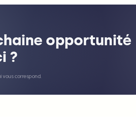
ochaine opportunité
i ?
ui vous correspond.