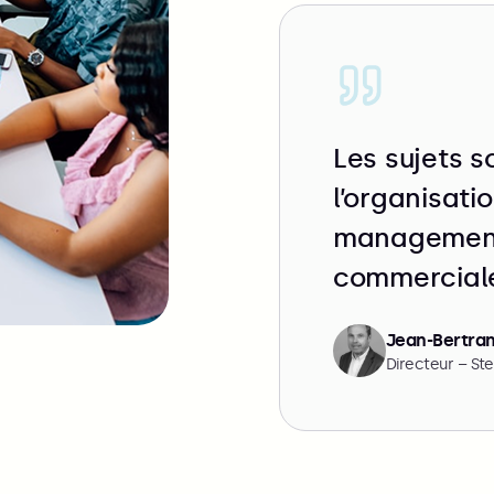
Les sujets so
l’organisati
management 
commercial
Jean-Bertra
Directeur – Ste