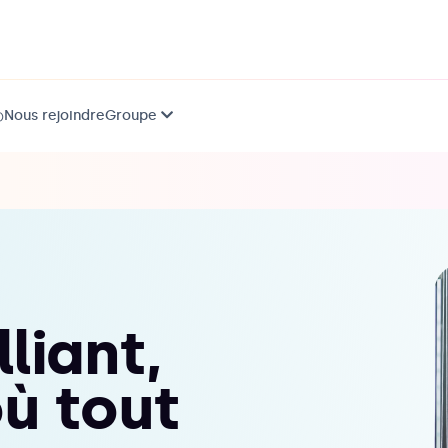
Nous rejoindre
Groupe
)
liant,
où tout