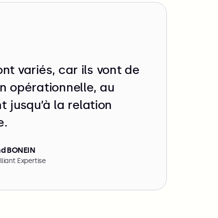
nt variés, car ils vont de
on opérationnelle, au
jusqu’à la relation
e.
nd BONEIN
lliant Expertise