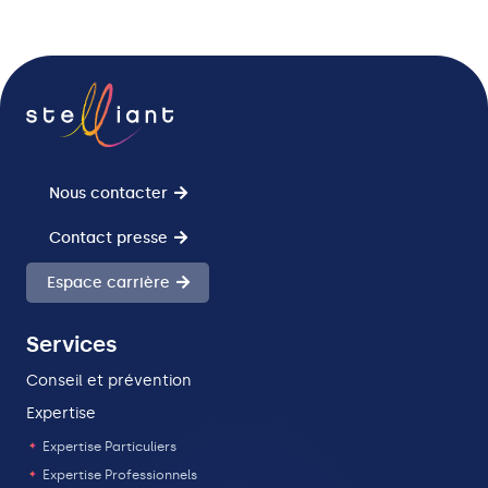
la
la
Client
Client
Client
Relation
Relation
-
-
-
Clients
Clients
Entreprise
Entreprise
Entreprise
&
&
&
Corporate
Corporate
Corporate
Nous contacter
Contact presse
Espace carrière
Services
Conseil et prévention
Expertise
Expertise Particuliers
Expertise Professionnels