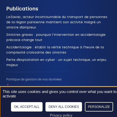
Publications
La Savac, acteur incontournable du transport de personnes
de la région parisienne maintient son activité malgré un
sinistre d’ampleur.
Sinistres graves : pourquoi l’intervention en accidentologie
précoce change tout
Accidentologie : établir la vérité technique à l’heure de la
complexité croissante des sinistres
Perte d’exploitation en cyber : un sujet technique, un enjeu
majeur
Politique de gestion de vos données
Mentions légales
This site uses cookies and gives you control over what you want to
activate
Plan du site
OK, ACCEPT ALL
DENY ALL COOKIES
PERSONALIZE
2026 © Stelliant
Privacy policy