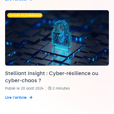
Conseil et prévention
Stelliant Insight : Cyber-résilience ou
cyber-chaos ?
Publié le 20 août 2024
2 minutes
Lire l'article
PARDIEU
LAPEYRE
AZOULAY
PARDIEU
LAPEYRE
AZOULAY
PARDIEU