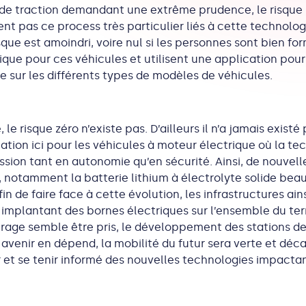
e de traction demandant une extrême prudence, le risque 
nt pas ce process très particulier liés à cette technolo
risque est amoindri, voire nul si les personnes sont bien f
e pour ces véhicules et utilisent une application pour s
e sur les différents types de modèles de véhicules.
, le risque zéro n’existe pas. D’ailleurs il n’a jamais exis
tuation ici pour les véhicules à moteur électrique où la t
sion tant en autonomie qu’en sécurité. Ainsi, de nouvell
é, notamment la batterie lithium à électrolyte solide be
de faire face à cette évolution, les infrastructures ains
n implantant des bornes électriques sur l’ensemble du terr
irage semble être pris, le développement des stations d
venir en dépend, la mobilité du futur sera verte et déca
er et se tenir informé des nouvelles technologies impact